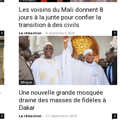
Les voisins du Mali donnent 8
jours à la junte pour confier la
transition à des civils
La rédaction
-
8 septembre 2020
0
0
Afrique
é
Une nouvelle grande mosquée
draine des masses de fidèles à
Dakar
La rédaction
-
27 septembre 2019
0
0