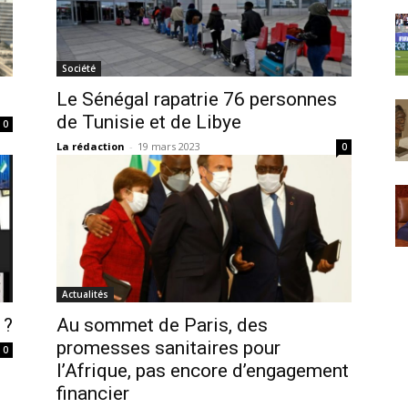
Société
Le Sénégal rapatrie 76 personnes
de Tunisie et de Libye
0
La rédaction
-
19 mars 2023
0
Actualités
 ?
Au sommet de Paris, des
promesses sanitaires pour
0
l’Afrique, pas encore d’engagement
financier