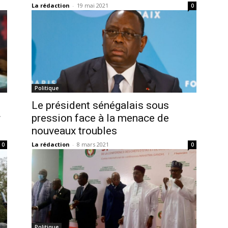
La rédaction
-
19 mai 2021
0
Politique
Le président sénégalais sous
r
pression face à la menace de
nouveaux troubles
La rédaction
-
8 mars 2021
0
0
Politique