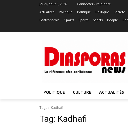
jeudi, août 6, 2026
Connecter / rejoindre
Actualités
Politique
Politique
Politique
Société
Gastronomie
Sports
Sports
Sports
People
Peo
POLITIQUE
CULTURE
ACTUALITÉS
Tags
Kadhafi
Tag:
Kadhafi