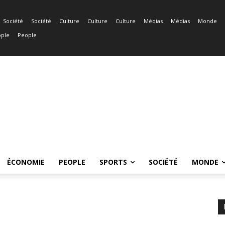
Société
Société
Culture
Culture
Culture
Médias
Médias
Monde
ple
People
ÉCONOMIE
PEOPLE
SPORTS
SOCIÉTÉ
MONDE