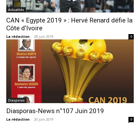
Actualités
CAN « Egypte 2019 » : Hervé Renard défie la
Côte d’Ivoire
La rédaction
-
28 juin 2019
0
Diasporas
Diasporas-News n°107 Juin 2019
La rédaction
-
20 juin 2019
0