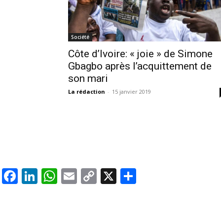
Société
Côte d’Ivoire: « joie » de Simone
Gbagbo après l’acquittement de
son mari
La rédaction
-
15 janvier 2019
Facebook
LinkedIn
WhatsApp
Email
Copy
X
Partager
Link